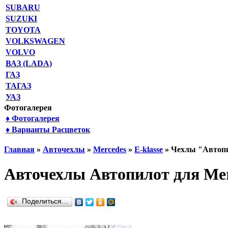
SUBARU
SUZUKI
TOYOTA
VOLKSWAGEN
VOLVO
ВАЗ (LADA)
ГАЗ
ТАГАЗ
УАЗ
Фотогалерея
♦ Фотогалерея
♦ Варианты Расцветок
Главная
»
Авточехлы
»
Mercedes
»
E-klasse
» Чехлы "Автопил
Авточехлы Автопилот для Mer
Поделиться…