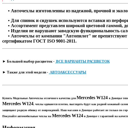
• Авточехлы изготовленны из надежной, прочной и эколог
• Для спинок и сидушек используются вставки из перфорир
• Ассортимент представлен широкой цветовой гаммой, д
• Изделия не нарушают заводскую функциональность сало
• Авточехлы от компании "Автопилот" не препятствуют с
сертификатом ГОСТ ISO 9001-2011.
​► Большой выбор расцветок -
ВСЕ ВАРИАНТЫ РАСЦВЕТОК
​► Также для этой модели -
АВТОАКСЕССУАРЫ
Mercedes W124
Купить Модельные Авточехлы отличного качества для
в Донецке теп
Mercedes W124​
, чехлы одеваются плотно, выглядеть будут как родной кожаный сало
защищают родную обивку от повреждений. Наш магазин в Донецке работает не только по го
Mercedes W124
Покупайте автомобильные чехлы на
в Донецке с гарантией на качест
Информация