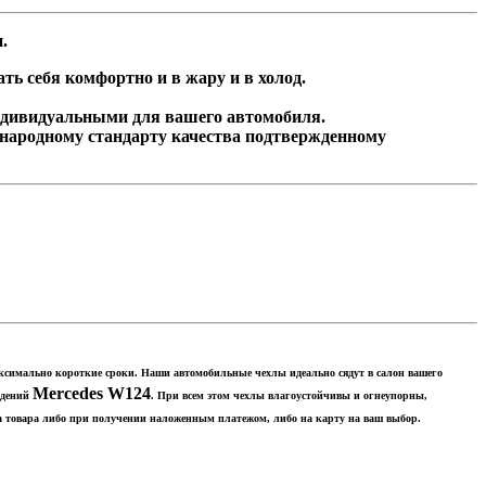
и.
ь себя комфортно и в жару и в холод.
ндивидуальными для вашего автомобиля.
народному стандарту качества подтвержденному
максимально короткие сроки. Наши автомобильные чехлы идеально сядут в салон вашего
Mercedes W124
идений
. При всем этом чехлы влагоустойчивы и огнеупорны,
а товара либо при получении наложенным платежом, либо на карту на ваш выбор.