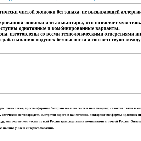
ически чистой экокожи без запаха, не вызывающей аллерги
ованной экокожи или алькантары, что позволяет чувствоват
оступны однотонные и комбинированные варианты.
на, изготовлены со всеми технологическими отверстиями и
рабатыванию подушек безопасности и соответствуют между
ерь очень легко, просто оформите быстрый заказ на сайте и наш менеджер свяжется с вами в 
н, авточехлы не топорщатся, смотрятся дорого и качественно, повторяют все формы красивых с
роду, мы доставляем чехлы по всей России транспортными компаниями и почтой России. Оплат
во пошива у нас в интернет-магазине.